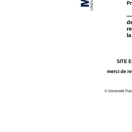
Pr
— 
d
r
l
SITE 
merci de r
© Université Pop